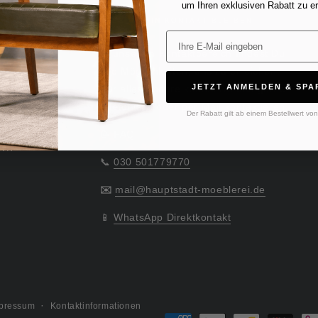
um Ihren exklusiven Rabatt zu er
LASS UNS IN KONTAKT BLEIBEN
Email
In unserem
Kontaktbereich
findest Du
alle Möglichkeiten, uns zu erreichen.
JETZT ANMELDEN & SPA
Für alles andere kannst Du uns gerne
telefonisch oder per Mail kontaktieren.
Der Rabatt gilt ab einem Bestellwert vo
age
📝
FAQ
rn
📞
030 501779770
✉️
mail@hauptstadt-moeblerei.de
📱
WhatsApp Direktkontakt
pressum
Kontaktinformationen