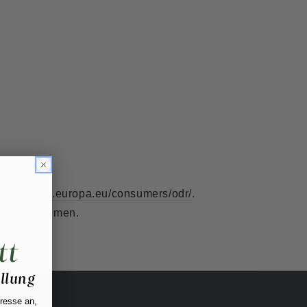
n
https://ec.europa.eu/consumers/odr/
.
e teilzunehmen.
tt
ellung
dresse an,