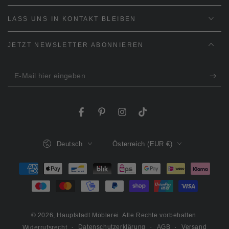
LASS UNS IN KONTAKT BLEIBEN
JETZT NEWSLETTER ABONNIEREN
E-
Mail
hier
Facebook
Pinterest
Instagram
TikTok
eingeben
Sprache
Land/Region
Deutsch
Österreich (EUR €)
Zahlungsmöglichkeiten
© 2026,
Hauptstadt Möblerei
. Alle Rechte vorbehalten.
Datenschutzerklärung
AGB
Versand
Widerrufsrecht