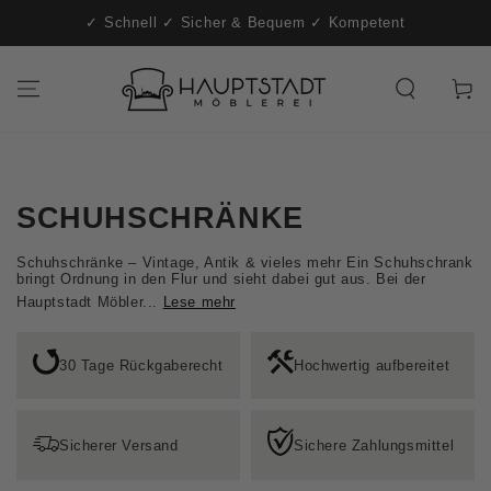
t-
ZUM INHALT
✓ Schnell ✓ Sicher & Bequem ✓ Kompetent
SPRINGEN
Warenko
SCHUHSCHRÄNKE
Schuhschränke – Vintage, Antik & vieles mehr Ein Schuhschrank
bringt Ordnung in den Flur und sieht dabei gut aus. Bei der
Hauptstadt Möbler...
Lese mehr
30 Tage Rückgaberecht
Hochwertig aufbereitet
Sicherer Versand
Sichere Zahlungsmittel