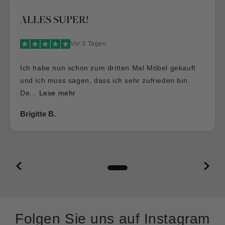
Dass es so was wie die „Hauptstad
Möblerei“ noch gibt
Vor 2 Tagen
 gekauft
n bin.
Dass es so was wie die „Hauptstadt Möblere
gibt…. Gute Qualität, gute Preise und ein
wunderba...
Lese mehr
Vera Klose
Folgen Sie uns auf Instagram