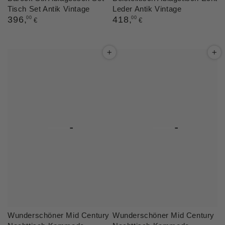
Tisch Set Antik Vintage
Leder Antik Vintage
Regulärer
396
,
Regulärer
418
,
00
00
€
€
Preis
Preis
Wunderschöner Mid Century
Wunderschöner Mid Century