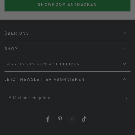
SHOWROOM ENTDECKEN
ÜBER UNS
SHOP
LASS UNS IN KONTAKT BLEIBEN
JETZT NEWSLETTER ABONNIEREN
E-
Mail
hier
Facebook
Pinterest
Instagram
TikTok
eingeben
Sprache
Land/Region