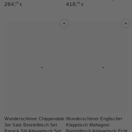
Regulärer
264
,
Regulärer
418
,
00
00
€
€
Preis
Preis
Wunderschöner Chippendale
Wunderschöner Englischer
3er Satz Beistelltisch Set
Klapptisch Mahagoni
Barock Stil Ablagetisch Set
Beistelltisch Ablagetisch Echt