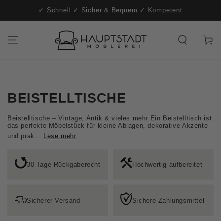
t-
ZUM INHALT
✓ Schnell ✓ Sicher & Bequem ✓ Kompetent
SPRINGEN
Warenko
BEISTELLTISCHE
Beistelltische – Vintage, Antik & vieles mehr Ein Beistelltisch ist
das perfekte Möbelstück für kleine Ablagen, dekorative Akzente
und prak...
Lese mehr
30 Tage Rückgaberecht
Hochwertig aufbereitet
Sicherer Versand
Sichere Zahlungsmittel