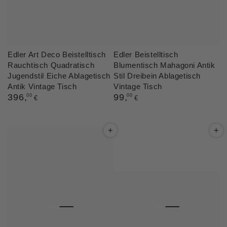
Edler Art Deco Beistelltisch
Edler Beistelltisch
Rauchtisch Quadratisch
Blumentisch Mahagoni Antik
Jugendstil Eiche Ablagetisch
Stil Dreibein Ablagetisch
Antik Vintage Tisch
Vintage Tisch
Regulärer
396
,
Regulärer
99
,
00
00
€
€
Preis
Preis