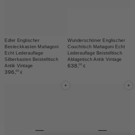
Edler Englischer
Wunderschöner Englischer
Besteckkasten Mahagoni
Couchtisch Mahagoni Echt
Echt Lederauflage
Lederauflage Beistelltisch
Silberkasten Beistelltisch
Ablagetisch Antik Vintage
Regulärer
638
,
Antik Vintage
00
€
Preis
Regulärer
396
,
00
€
Preis