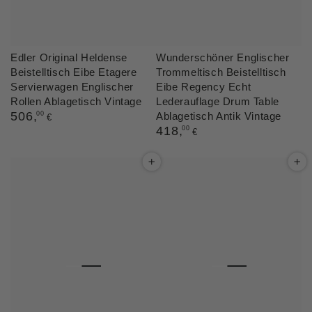
Edler Original Heldense
Wunderschöner Englischer
Beistelltisch Eibe Etagere
Trommeltisch Beistelltisch
Servierwagen Englischer
Eibe Regency Echt
Rollen Ablagetisch Vintage
Lederauflage Drum Table
Regulärer
506
,
00
Ablagetisch Antik Vintage
€
Preis
Regulärer
418
,
00
€
Preis