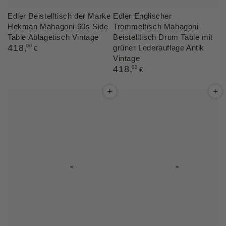
Edler Beistelltisch der Marke
Edler Englischer
Hekman Mahagoni 60s Side
Trommeltisch Mahagoni
Table Ablagetisch Vintage
Beistelltisch Drum Table mit
Regulärer
418
,
00
grüner Lederauflage Antik
€
Preis
Vintage
Regulärer
418
,
00
€
Preis