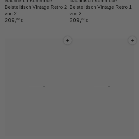
Nachttisch Kommode
Nachttisch Kommode
Beistelltisch Vintage Retro 2
Beistelltisch Vintage Retro 1
von 2
von 2
Regulärer
209
,
Regulärer
209
,
00
00
€
€
Preis
Preis