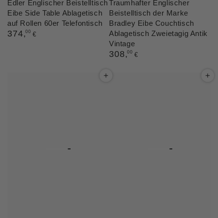
Edler Englischer Beistelltisch
Traumhafter Englischer
Eibe Side Table Ablagetisch
Beistelltisch der Marke
auf Rollen 60er Telefontisch
Bradley Eibe Couchtisch
Regulärer
374
,
00
Ablagetisch Zweietagig Antik
€
Preis
Vintage
Regulärer
308
,
00
€
Preis