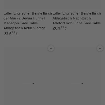
Edler Englischer Beistelltisch
Edler Englischer Beistelltisch
der Marke Bevan Funnell
Ablagetisch Nachttisch
Mahagoni Side Table
Telefontisch Eiche Side Table
Regulärer
264
,
Ablagetisch Antik Vintage
00
€
Preis
Regulärer
319
,
00
€
Preis