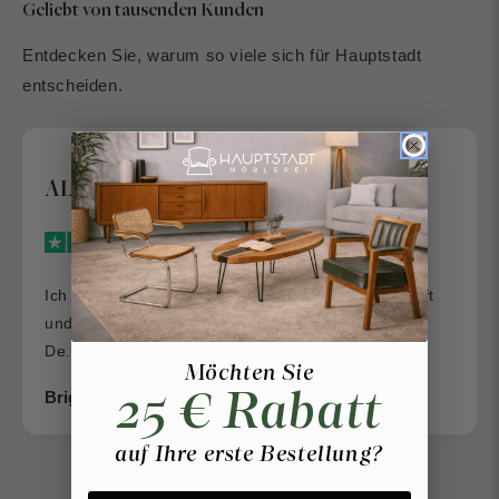
Geliebt von tausenden Kunden
Entdecken Sie, warum so viele sich für Hauptstadt
entscheiden.
Dass es so was wie die „Hauptstadt
Möblerei“ noch gibt
Vor 2 Tagen
Dass es so was wie die „Hauptstadt Möblerei“ noch
gibt…. Gute Qualität, gute Preise und ein
Möchten Sie
wunderba...
Lese mehr
25 € Rabatt
Vera Klose
auf Ihre erste Bestellung?