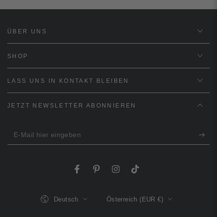
ÜBER UNS
SHOP
LASS UNS IN KONTAKT BLEIBEN
JETZT NEWSLETTER ABONNIEREN
E-
Mail
hier
Facebook
Pinterest
Instagram
TikTok
eingeben
Sprache
Land/Region
Deutsch
Österreich (EUR €)