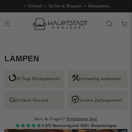
t-
ZUM INHALT
✓ Schnell ✓ Sicher & Bequem ✓ Kompetent
SPRINGEN
Warenko
LAMPEN
30 Tage Rückgaberecht
Hochwertig aufbereitet
Sicherer Versand
Sichere Zahlungsmittel
Hast du Fragen?
Kontaktiere Uns!
4,9/5 Hervorragend 500+ Bewertungen