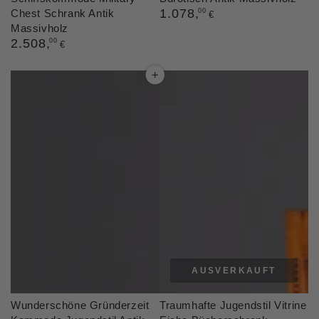
Regulärer
1.078
,
Chest Schrank Antik
00
€
Preis
Massivholz
Regulärer
2.508
,
00
€
Preis
AUSVERKAUFT
Wunderschöne Gründerzeit
Traumhafte Jugendstil Vitrine