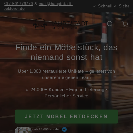
adt-
ZUM INHALT
✓ Schnell ✓ Sicher & Bequem ✓ Kompetent
SPRINGEN
Warenko
Finde ein Möbelstück, das
niemand sonst hat
Über 1.000 restaurierte Unikate – geliefert von
unserem eigenen Team
⭐ 24.000+ Kunden • Eigene Lieferung •
Persönlicher Service
JETZT MÖBEL ENTDECKEN
Mehr als 24.000 Kunden