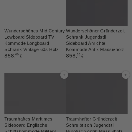
Wunderschönes Mid Century
Wunderschöner Gründerzeit
Lowboard Sideboard TV
Schrank Jugendstil
Kommode Longboard
Sideboard Anrichte
Schrank Vintage 60s Holz
Kommode Antik Massivholz
Regulärer
858
,
Regulärer
858
,
00
00
€
€
Preis
Preis
Traumhaftes Maritimes
Traumhafter Gründerzeit
Sideboard Englische
Schreibtisch Jugendstil
Schiffskommode Military
Bürotisch Antik Massivholz