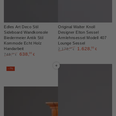
Edles Art Deco Stil
Original Walter Knoll
Sideboard Wandkonsole
Designer Elton Sessel
Biedermeier Antik Stil
Armlehnsessel Modell 407
Kommode Echt Holz
Lounge Sessel
1.628
,
Handarbeit
00
2.178
,
00
€
€
638
,
00
Regulärer
Verkaufspreis
748
,
00
€
€
Preis
Regulärer
Verkaufspreis
Preis
–7%