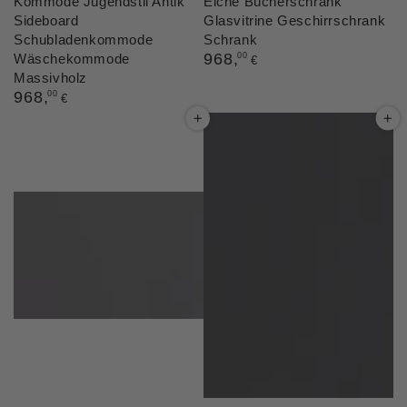
Kommode Jugendstil Antik
Eiche Bücherschrank
Sideboard
Glasvitrine Geschirrschrank
Schubladenkommode
Schrank
Regulärer
968
,
Wäschekommode
00
€
Preis
Massivholz
Regulärer
968
,
00
€
Preis