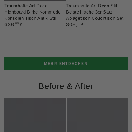
Traumhafte Art Deco
Traumhafte Art Deco Stil
Highboard Birke Kommode
Beistelltische 3er Satz
Konsolen Tisch Antik Stil
Ablagetisch Couchtisch Set
Regulärer
638
,
Regulärer
308
,
00
00
€
€
Preis
Preis
MEHR ENTDECKEN
Before & After