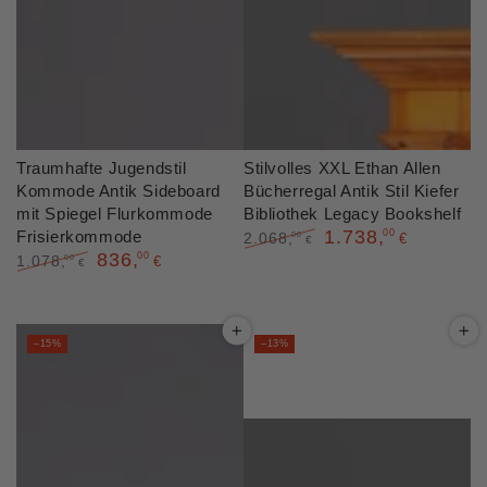
Traumhafte Jugendstil
Stilvolles XXL Ethan Allen
Kommode Antik Sideboard
Bücherregal Antik Stil Kiefer
mit Spiegel Flurkommode
Bibliothek Legacy Bookshelf
1.738
,
Frisierkommode
00
2.068
,
00
€
€
836
,
00
Regulärer
Verkaufspreis
1.078
,
00
€
€
Preis
Regulärer
Verkaufspreis
Preis
–15%
–13%