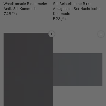
Wandkonsole Biedermeier
Stil Beistelltische Birke
Antik Stil Kommode
Ablagetisch Set Nachttische
Regulärer
748
,
00
Kommode
€
Preis
Regulärer
528
,
00
€
Preis