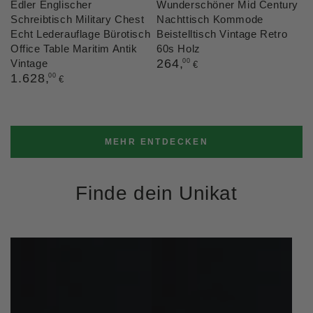
Edler Englischer
Wunderschöner Mid Century
Schreibtisch Military Chest
Nachttisch Kommode
Echt Lederauflage Bürotisch
Beistelltisch Vintage Retro
Office Table Maritim Antik
60s Holz
Regulärer
264
,
Vintage
00
€
Preis
Regulärer
1.628
,
00
€
Preis
MEHR ENTDECKEN
Finde dein Unikat