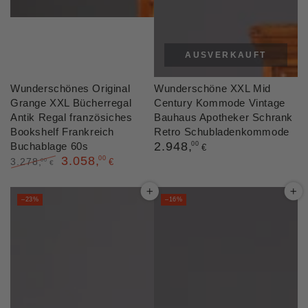
AUSVERKAUFT
Wunderschönes Original
Wunderschöne XXL Mid
Grange XXL Bücherregal
Century Kommode Vintage
Antik Regal französiches
Bauhaus Apotheker Schrank
Bookshelf Frankreich
Retro Schubladenkommode
Regulärer
2.948
,
Buchablage 60s
00
€
Preis
3.058
,
00
3.278
,
00
€
€
Regulärer
Verkaufspreis
Preis
–23%
–16%