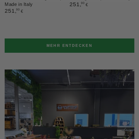
Regulärer
251
,
Made in Italy
90
€
Preis
Regulärer
251
,
90
€
Preis
MEHR ENTDECKEN