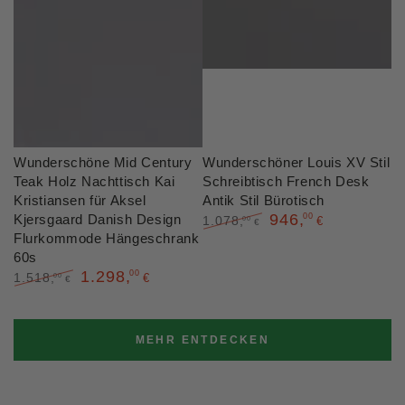
Wunderschöne Mid Century
Wunderschöner Louis XV Stil
Teak Holz Nachttisch Kai
Schreibtisch French Desk
Kristiansen für Aksel
Antik Stil Bürotisch
946
,
Kjersgaard Danish Design
00
1.078
,
00
€
€
Flurkommode Hängeschrank
Regulärer
Verkaufspreis
Preis
60s
1.298
,
00
1.518
,
00
€
€
Regulärer
Verkaufspreis
Preis
MEHR ENTDECKEN