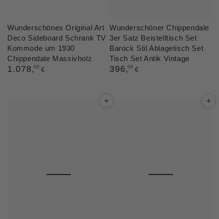
Wunderschönes Original Art
Wunderschöner Chippendale
Deco Sideboard Schrank TV
3er Satz Beistelltisch Set
Kommode um 1930
Barock Stil Ablagetisch Set
Chippendale Massivholz
Tisch Set Antik Vintage
Regulärer
1.078
,
Regulärer
396
,
00
00
€
€
Preis
Preis