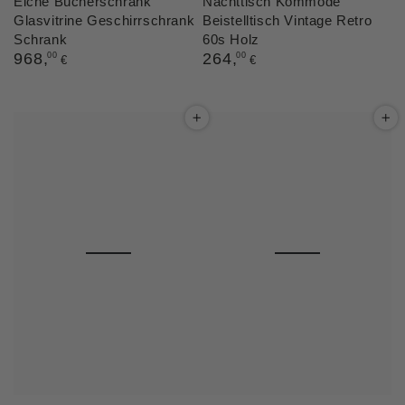
Eiche Bücherschrank
Nachttisch Kommode
Glasvitrine Geschirrschrank
Beistelltisch Vintage Retro
Schrank
60s Holz
Regulärer
968
,
Regulärer
264
,
00
00
€
€
Preis
Preis