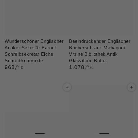
Wunderschöner Englischer
Beeindruckender Englischer
Antiker Sekretär Barock
Bücherschrank Mahagoni
Schreibsekretär Eiche
Vitrine Bibliothek Antik
Schreibkommode
Glasvitrine Buffet
Regulärer
968
,
Regulärer
1.078
,
00
00
€
€
Preis
Preis