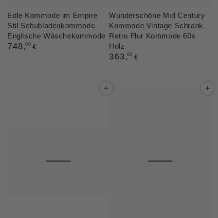
Edle Kommode im Empire
Wunderschöne Mid Century
Stil Schubladenkommode
Kommode Vintage Schrank
Englische Wäschekommode
Retro Flur Kommode 60s
Regulärer
748
,
00
Holz
€
Preis
Regulärer
363
,
00
€
Preis