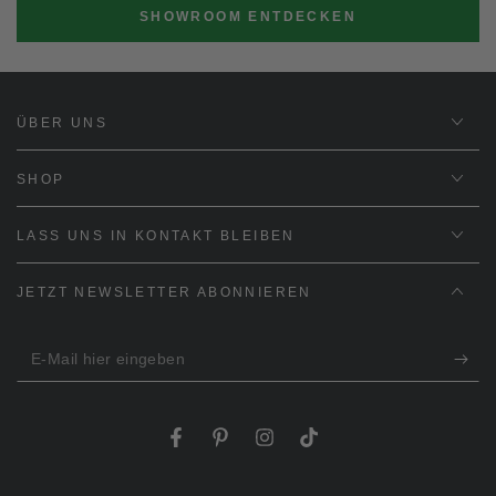
SHOWROOM ENTDECKEN
ÜBER UNS
SHOP
LASS UNS IN KONTAKT BLEIBEN
JETZT NEWSLETTER ABONNIEREN
E-
Mail
hier
Facebook
Pinterest
Instagram
TikTok
eingeben
Sprache
Land/Region