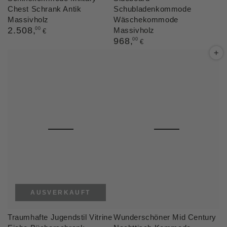
Chest Schrank Antik
Schubladenkommode
Massivholz
Wäschekommode
Regulärer
2.508
,
00
Massivholz
€
Preis
Regulärer
968
,
00
€
Preis
AUSVERKAUFT
Traumhafte Jugendstil Vitrine
Wunderschöner Mid Century