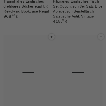
Traumhaftes Englisches
Filigranes Englisches Tisch
drehbares Bücherregal UK
Set Couchtisch 3er Satz Eibe
Revolving Bookcase Regal
Ablagetisch Beistelltisch
Regulärer
968
,
00
Satztische Antik Vintage
€
Preis
Regulärer
418
,
00
€
Preis