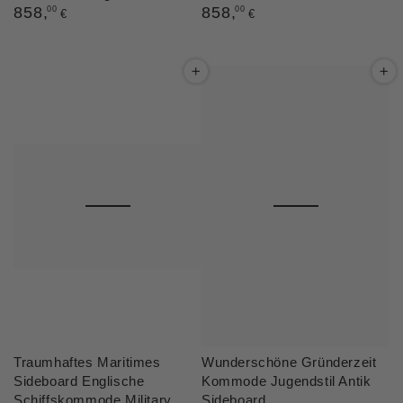
Regulärer
858
,
Regulärer
858
,
00
00
€
€
Preis
Preis
Traumhaftes Maritimes
Wunderschöne Gründerzeit
Sideboard Englische
Kommode Jugendstil Antik
Schiffskommode Military
Sideboard