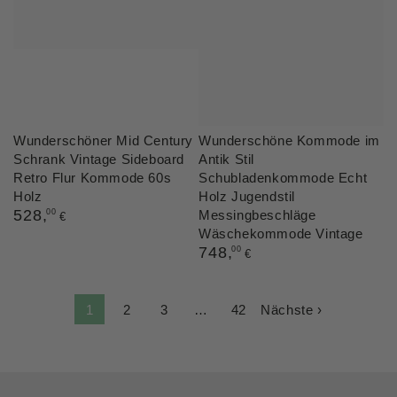
Wunderschöner Mid Century
Wunderschöne Kommode im
Schrank Vintage Sideboard
Antik Stil
Retro Flur Kommode 60s
Schubladenkommode Echt
Holz
Holz Jugendstil
Regulärer
528
,
00
Messingbeschläge
€
Preis
Wäschekommode Vintage
Regulärer
748
,
00
€
Preis
1
2
3
…
42
Nächste ›