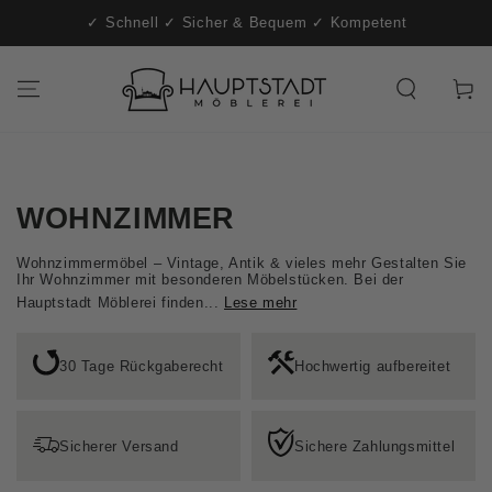
t-
ZUM INHALT
✓ Schnell ✓ Sicher & Bequem ✓ Kompetent
SPRINGEN
Warenko
WOHNZIMMER
Wohnzimmermöbel – Vintage, Antik & vieles mehr Gestalten Sie
Ihr Wohnzimmer mit besonderen Möbelstücken. Bei der
Hauptstadt Möblerei finden...
Lese mehr
30 Tage Rückgaberecht
Hochwertig aufbereitet
Sicherer Versand
Sichere Zahlungsmittel