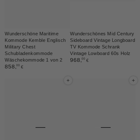
Wunderschöne Maritime
Wunderschönes Mid Century
Kommode Kemble Englisch
Sideboard Vintage Longboard
Military Chest
TV Kommode Schrank
Schubladenkommode
Vintage Lowboard 60s Holz
Regulärer
968
,
Wäschekommode 1 von 2
00
€
Preis
Regulärer
858
,
00
€
Preis