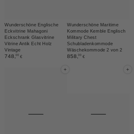
Wunderschöne Englische
Wunderschöne Maritime
Eckvitrine Mahagoni
Kommode Kemble Englisch
Eckschrank Glasvitrine
Military Chest
Vitrine Antik Echt Holz
Schubladenkommode
Vintage
Wäschekommode 2 von 2
Regulärer
748
,
Regulärer
858
,
00
00
€
€
Preis
Preis