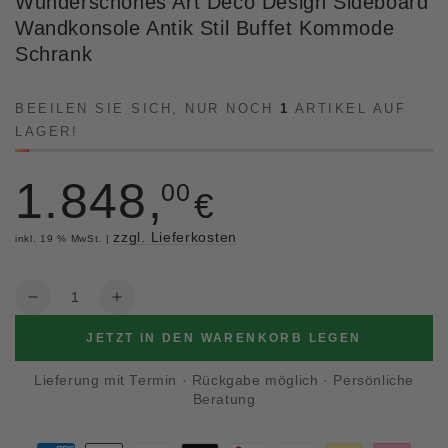
Wunderschönes Art Deco Design Sideboard
Wandkonsole Antik Stil Buffet Kommode
Schrank
BEEILEN SIE SICH, NUR NOCH
1
ARTIKEL AUF
LAGER!
1.848
,
Regulärer
00
€
Preis
zzgl. Lieferkosten
inkl. 19 % MwSt.
|
Anzahl
Verringere
Erhöhe
die
die
JETZT IN DEN WARENKORB LEGEN
Menge
Menge
für
für
Lieferung mit Termin
·
Rückgabe möglich
·
Persönliche
Wunderschönes
Wunderschönes
Beratung
Art
Art
Deco
Deco