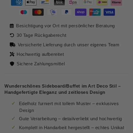
Design
Design
Zahlungsmöglichkeiten
Sideboard
Sideboard
Wandkonsole
Wandkonsole
Antik
Antik
Besichtigung vor Ort mit persönlicher Beratung
Stil
Stil
Buffet
Buffet
30 Tage Rückgaberecht
Kommode
Kommode
Schrank
Schrank
Versicherte Lieferung durch unser eigenes Team
Hochwertig aufbereitet
Sichere Zahlungsmittel
Wunderschönes Sideboard/Buffet im Art Deco Stil –
Handgefertigte Eleganz und zeitloses Design
Edelholz furniert mit tollem Muster – exklusives
Design
Gute Verarbeitung – detailverliebt und hochwertig
Komplett in Handarbeit hergestellt – echtes Unikat